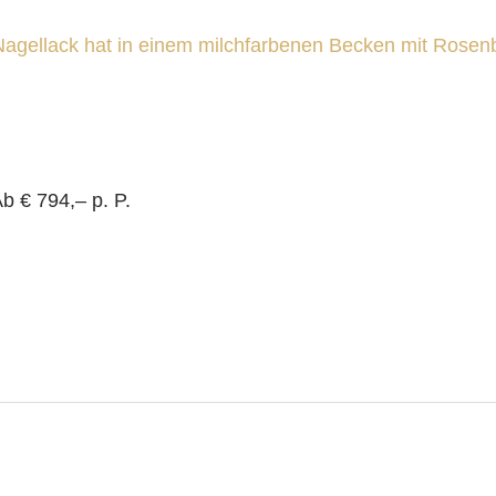
b € 794,– p. P.