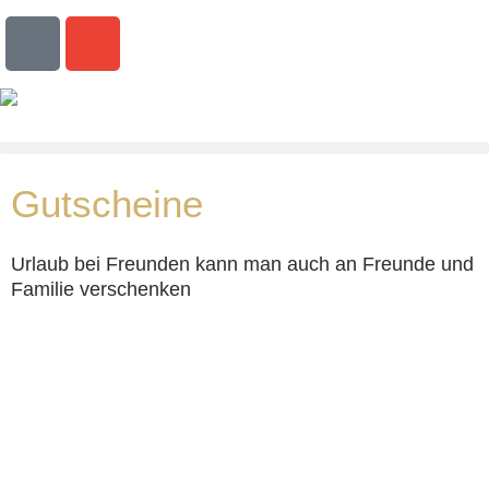
Zum
M
E
Inhalt
o
n
springen
b
v
i
e
l
l
e
o
-
p
Gutscheine
a
e
l
Urlaub bei Freunden kann man auch an Freunde und
t
Familie verschenken