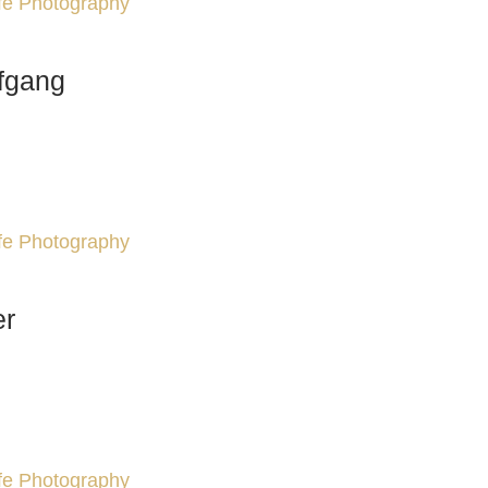
ife Photography
fgang
ife Photography
er
ife Photography