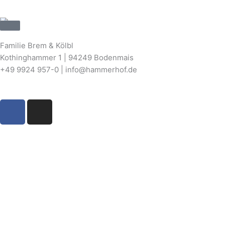
Familie Brem & Kölbl
Kothinghammer 1 | 94249 Bodenmais
+49 9924 957-0 | info@hammerhof.de
F
I
a
n
c
s
e
t
b
a
o
g
o
r
k
a
m