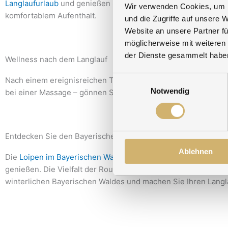
Langlaufurlaub
und genießen Sie die Kombination aus aktiver
Wir verwenden Cookies, um I
komfortablem Aufenthalt.
und die Zugriffe auf unsere 
Website an unsere Partner fü
möglicherweise mit weiteren
der Dienste gesammelt habe
Wellness nach dem Langlauf
Einwilligungsauswahl
Nach einem ereignisreichen Tag auf den Loipen lädt der
Well
Notwendig
bei einer Massage – gönnen Sie sich die Ruhe und Erholung, di
Entdecken Sie den Bayerischen Wald auf Langlaufskiern
Ablehnen
Die
Loipen im Bayerischen Wald
bieten die einzigartige Möglic
genießen. Die Vielfalt der Routen stellt sicher, dass jeder L
winterlichen Bayerischen Waldes und machen Sie Ihren Langl