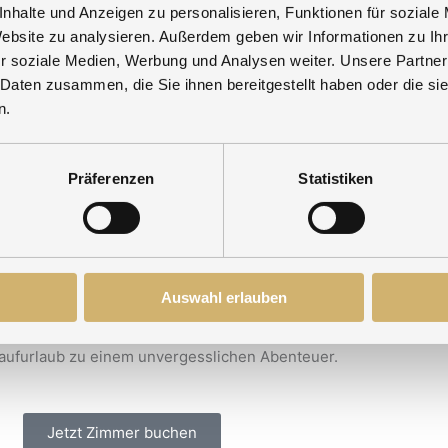
 Erholung und
nhalte und Anzeigen zu personalisieren, Funktionen für soziale
Website zu analysieren. Außerdem geben wir Informationen zu I
r soziale Medien, Werbung und Analysen weiter. Unsere Partner
 Daten zusammen, die Sie ihnen bereitgestellt haben oder die s
n.
nessbereich des Hotel Hammerhof
zur wohlverdienten Entspann
Präferenzen
Statistiken
e Ihr Körper benötigt, um für die nächsten Tage wieder fit zu s
Auswahl erlauben
hkeit, die stillen Schönheiten des Winters zu erleben und gleich
angläufer, vom Anfänger bis zum Profi, die passende Strecke find
aufurlaub zu einem unvergesslichen Abenteuer.
Jetzt Zimmer buchen