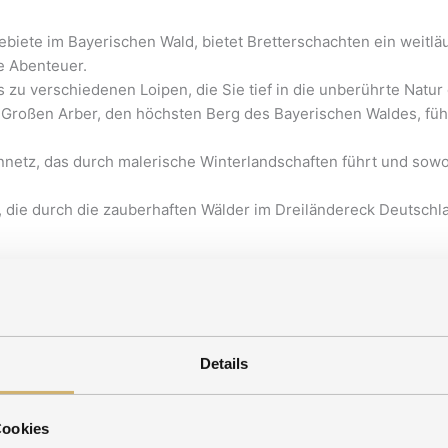
ebiete im Bayerischen Wald, bietet Bretterschachten ein weitläu
he Abenteuer.
us zu verschiedenen Loipen, die Sie tief in die unberührte Natur
en Großen Arber, den höchsten Berg des Bayerischen Waldes, f
pennetz, das durch malerische Winterlandschaften führt und sowoh
, die durch die zauberhaften Wälder im Dreiländereck Deutschl
Jetzt Zimmer b
s erkunden
t. Unser Hotel,
Details
ur eine
in dem Sie sich
Cookies
e jetzt Ihren