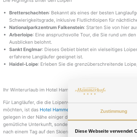
Die Highlights unter den Loipen
Bretterschachten
: Bekannt als eines der besten Langlaufg
Schwierigkeitsgrade, inklusive Flutlichtloipen für nächtlic
Nationalparkzentrum Falkenstein
: Starten Sie von hier a
Arberloipe
: Eine anspruchsvolle Tour, die Sie rund um d
Ausblicken belohnt.
Sankt Englmar
: Dieses Gebiet bietet ein vielseitiges Loi
erfahrene Langläufer geeignet ist.
Haidel-Loipe
: Erleben Sie die grenzüberschreitende Loipe
Ihr Winterurlaub im Hotel Hammerhof
Für Langläufer, die die Loipenvielfalt des Bayerischen Walde
möchten, ist das
Hotel Hammerhof
der perfekte Ausgangspunk
Zustimmung
gelegen in der Nähe einiger der besten Loipen, bietet nicht n
gemütliche Unterkunft, sondern auch einen Wellnessbereich, 
Diese Webseite verwendet 
nach einem Tag auf den Skiern entspannen können.
Buchen Si