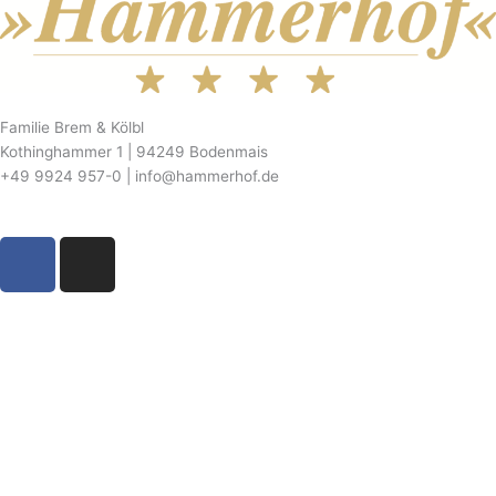
Familie Brem & Kölbl
Kothinghammer 1 | 94249 Bodenmais
+49 9924 957-0 | info@hammerhof.de
F
I
a
n
c
s
e
t
b
a
o
g
o
r
k
a
m