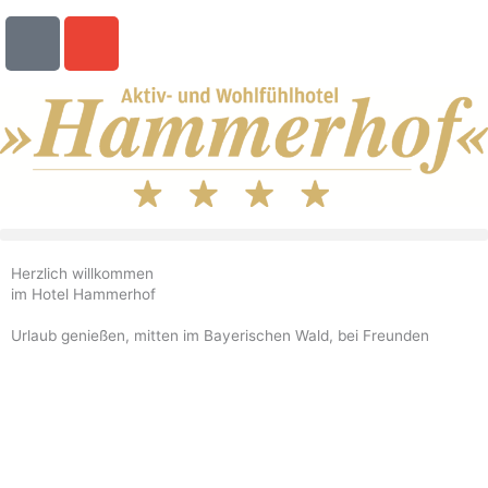
Zum
M
E
Inhalt
o
n
springen
b
v
i
e
l
l
e
o
-
p
a
e
l
t
Herzlich willkommen
im Hotel Hammerhof
Urlaub genießen, mitten im Bayerischen Wald, bei Freunden