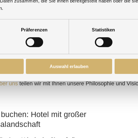
 Daten zusammen, die Sie ihnen bereitgestellt haben oder die s
isdusche
Eisbrunnen
n.
n Sie Ihre Sinne mit verschiedenen
Genießen Sie d
aturen, Regeneffekten und einem
Eisbrunnens für
iel.
nach dem Saun
Präferenzen
Statistiken
Auswahl erlauben
. Erfahren Sie, warum gerade unser Hotel mit seiner gr
ber uns
teilen wir mit Ihnen unsere Philosophie und Visi
 buchen: Hotel mit großer
alandschaft