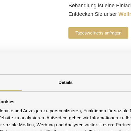
Behandlung ist eine Einlad
Entdecken Sie unser
Well
Tageswellness anfragen
Details
na mit Aquaviva & Farblichttherapie
Infrarot-Kabine
ve Stimmung durch Licht und Farben,
Bayerische Sau
tet von beruhigenden Naturklängen.
aktiviert und di
Cookies
nhalte und Anzeigen zu personalisieren, Funktionen für soziale
Website zu analysieren. Außerdem geben wir Informationen zu I
r soziale Medien, Werbung und Analysen weiter. Unsere Partner