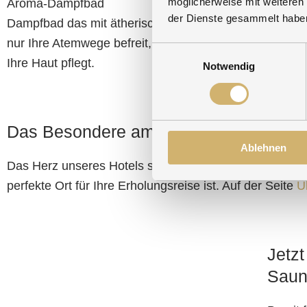
möglicherweise mit weiteren
Aroma-Dampfbad
Erlebn
der Dienste gesammelt habe
Dampfbad das mit ätherischen Ölen nicht
Belebe
nur Ihre Atemwege befreit, sondern auch
Temper
Einwilligungsauswahl
Ihre Haut pflegt.
Lichtsp
Notwendig
Das Besondere am Hammerhof
Ablehnen
Das Herz unseres Hotels schlägt für Ihr Wohlbefinden
perfekte Ort für Ihre Erholungsreise ist. Auf der Seite
Ü
Jetzt
Saun