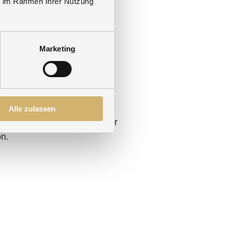
ie im Rahmen Ihrer Nutzung
ie prickelnde Kühle des
 eine sofortige Erfrischung
agang.
Marketing
Alle zulassen
oßzügigen Saunalandschaft der
on.