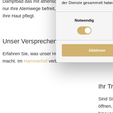
Dampfbad das mit ätherischen Ölen nicht
Belebe
der Dienste gesammelt habe
nur Ihre Atemwege befreit, sondern auch
Temper
Einwilligungsauswahl
Ihre Haut pflegt.
Lichtsp
Notwendig
Unser Versprechen im Hammerhof
Ablehnen
Erfahren Sie, was unser Hotel in Bodenmais nicht nu
macht. Im
Hammerhof
verbinden sich Tradition und In
Ihr T
Sind Si
öffnen