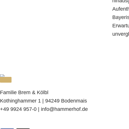
hinaus
Aufenth
Bayeri
Erwartu
unverg
Familie Brem & Kölbl
Kothinghammer 1 | 94249 Bodenmais
+49 9924 957-0 | info@hammerhof.de