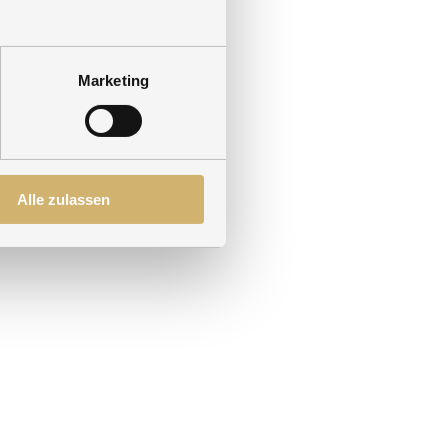
ie prickelnde Kühle des
 eine sofortige Erfrischung
agang.
Marketing
Alle zulassen
uhause fernab der Heimat