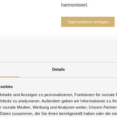
harmonisiert.
Tageswellness anfragen
na mit Aquaviva & Farblichttherapie
Infrarot-Kabine
Details
ve Stimmung durch Licht und Farben,
Bayerische Sau
tet von beruhigenden Naturklängen.
aktiviert und di
Cookies
nhalte und Anzeigen zu personalisieren, Funktionen für soziale
Website zu analysieren. Außerdem geben wir Informationen zu I
r soziale Medien, Werbung und Analysen weiter. Unsere Partner
isdusche
Eisbrunnen
 Daten zusammen, die Sie ihnen bereitgestellt haben oder die s