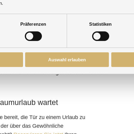
n Sie Ihre Sinne mit verschiedenen
Genießen Sie d
n.
aturen, Regeneffekten und einem
Eisbrunnens für
iel.
nach dem Saun
Präferenzen
Statistiken
Auswahl erlauben
r zu einem Ort der Begegnung, sondern auch zu einem Z
novation zu einem unvergesslichen Aufenthalt.
raumurlaub wartet
e bereit, die Tür zu einem Urlaub zu
, der über das Gewöhnliche